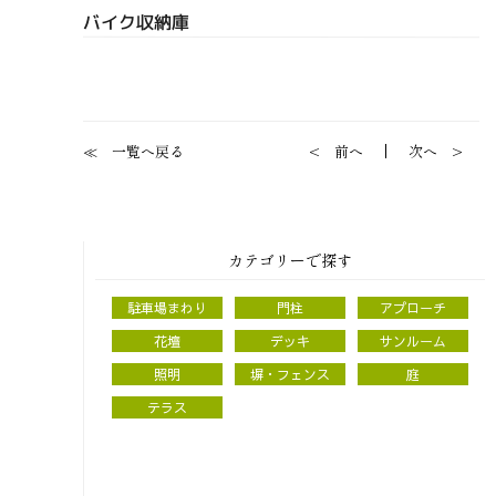
バイク収納庫
一覧へ戻る
前へ
次へ
カテゴリーで探す
駐車場まわり
門柱
アプローチ
花壇
デッキ
サンルーム
照明
塀・フェンス
庭
テラス