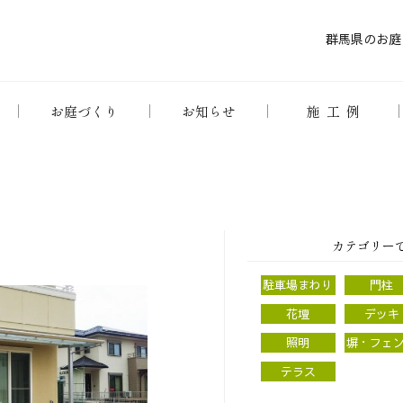
群馬県のお庭
お庭づくり
お知らせ
施工例
カテゴリー
駐車場まわり
門柱
花壇
デッキ
照明
塀・フェ
テラス